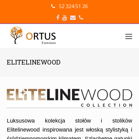
52 324 51 26
Facebook
Youtube
Email
Phone
O
Mo
M
ELITELINEWOOD
Luksusowa kolekcja stołów i stolików
Elitelinewood inspirowana jest włoską stylistyką i
śródziemnomorskim klimatem. Szlachetne gatunki