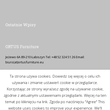
Ostatnie Wpisy
ORTUS Furniture
Jeżewo 6A 89-210 Łabiszyn Tel: +48 52 324 51 26 Email:
biuro(at)ortusfurniture.eu
Ta strona używa cookies. Dowiedz się więcej o celu ich
Polityka Prywatności
używania i zmianie ustawień cookie w przeglądarce.
Korzystając ze strony wyrażasz zgodę na używanie cookie,
https://www.ortusfurniture.eu/polityka-prywatnosci/
zgodnie z aktualnymi ustawieniami przeglądarki. Więcej na ten
temat po kliknięciu na link. Zgoda po naciśnięciu "Agree" This
website uses cookies to improve your experience. We'll