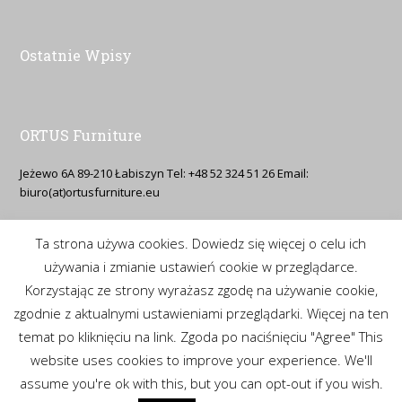
Ostatnie Wpisy
ORTUS Furniture
Jeżewo 6A 89-210 Łabiszyn Tel: +48 52 324 51 26 Email:
biuro(at)ortusfurniture.eu
Ta strona używa cookies. Dowiedz się więcej o celu ich
Polityka Prywatności
używania i zmianie ustawień cookie w przeglądarce.
Korzystając ze strony wyrażasz zgodę na używanie cookie,
https://www.ortusfurniture.eu/polityka-prywatnosci/
zgodnie z aktualnymi ustawieniami przeglądarki. Więcej na ten
temat po kliknięciu na link. Zgoda po naciśnięciu "Agree" This
website uses cookies to improve your experience. We'll
Copyright 2021 - ORTUS Furniture All Rights Reserved Made by IDEA-
assume you're ok with this, but you can opt-out if you wish.
NET