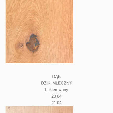
DĄB
DZIKI MLECZNY
Lakierowany
20 04
21 04