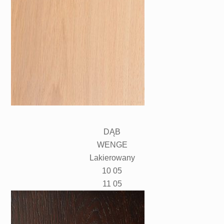
DĄB
WENGE
Lakierowany
10 05
11 05