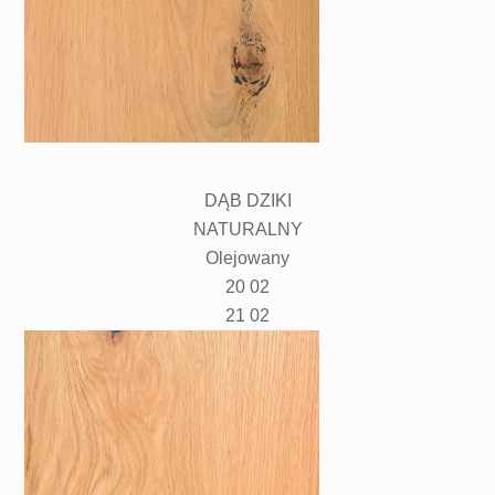
DĄB DZIKI
NATURALNY
Olejowany
20 02
21 02