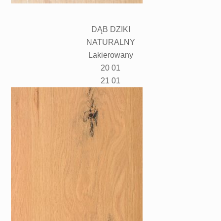
DĄB DZIKI
NATURALNY
Lakierowany
20 01
21 01