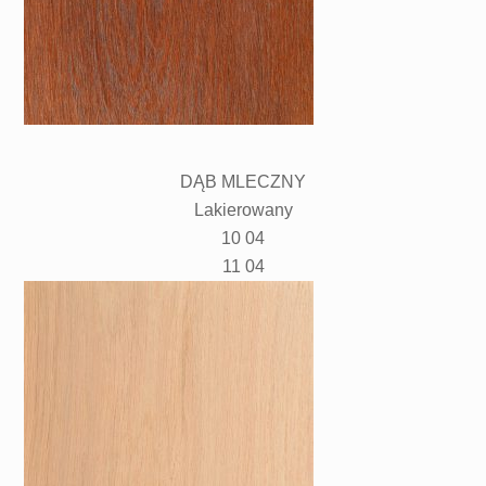
DĄB MLECZNY
Lakierowany
10 04
11 04