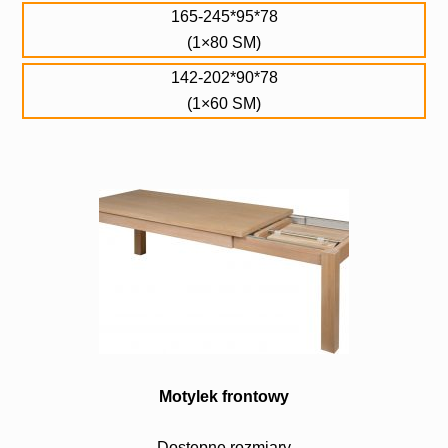
165-245*95*78
(1×80 SM)
142-202*90*78
(1×60 SM)
Motylek frontowy
Dostępne rozmiary